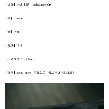
【金属】 鈴木友紀 herhabitzewellry
【革】Chemin
【織】 Nimi
【蝋燭】IRIS
【テキスタイル】Nutel
【洋服】atelier encre 宝島染工 NEWWAY NEWLIFE