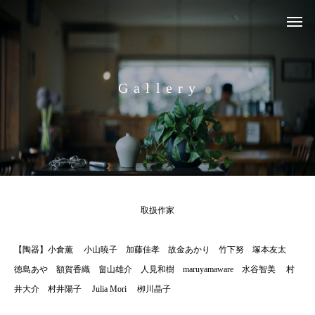
G
a
l
l
e
r
y
取扱作家
【陶器】小倉薫 小山暁子 加藤佳孝 故金あかり 竹下努 塚本友太
徳島あや 額賀香織 畠山雄介 人見和樹 maruyamaware 水谷智美 村
井大介 村井陽子 Julia Mori 栁川晶子